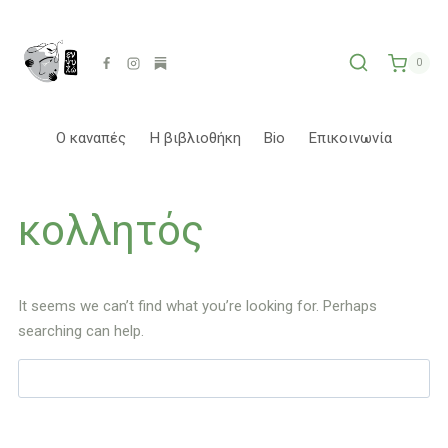
Skip
to
content
0
Ο καναπές
Η βιβλιοθήκη
Bio
Επικοινωνία
κολλητός
It seems we can’t find what you’re looking for. Perhaps
searching can help.
Αναζήτηση
για: