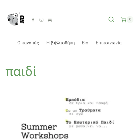
Skip
to
content
0
Ο καναπές
Η βιβλιοθήκη
Bio
Επικοινωνία
παιδί