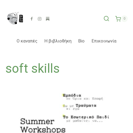
Skip
to
content
0
Ο καναπές
Η βιβλιοθήκη
Bio
Επικοινωνία
soft skills