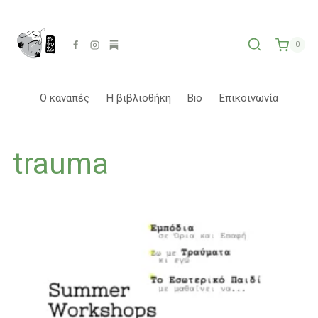
Skip
to
content
0
Ο καναπές
Η βιβλιοθήκη
Bio
Επικοινωνία
trauma