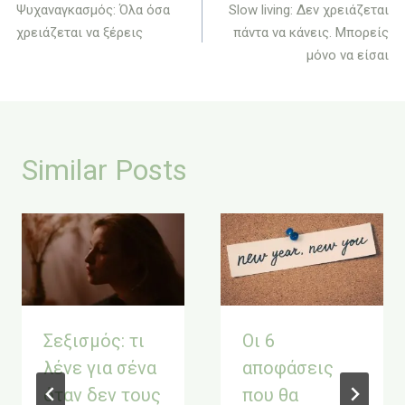
Ψυχαναγκασμός: Όλα όσα
Slow living: Δεν χρειάζεται
άρθρων
χρειάζεται να ξέρεις
πάντα να κάνεις. Μπορείς
μόνο να είσαι
Similar Posts
Σεξισμός: τι
Οι 6
λένε για σένα
αποφάσεις
όταν δεν τους
που θα