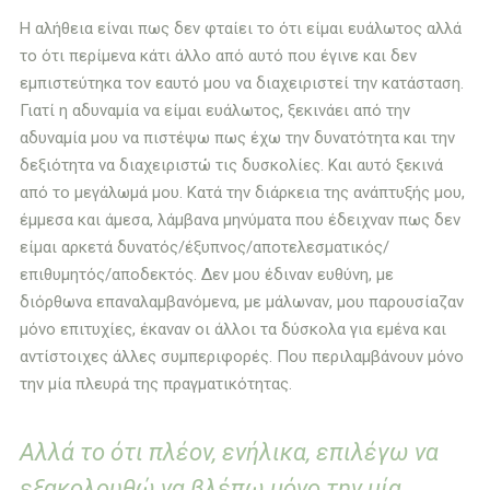
Η αλήθεια είναι πως δεν φταίει το ότι είμαι ευάλωτος αλλά
το ότι περίμενα κάτι άλλο από αυτό που έγινε και δεν
εμπιστεύτηκα τον εαυτό μου να διαχειριστεί την κατάσταση.
Γιατί η αδυναμία να είμαι ευάλωτος, ξεκινάει από την
αδυναμία μου να πιστέψω πως έχω την δυνατότητα και την
δεξιότητα να διαχειριστώ τις δυσκολίες. Και αυτό ξεκινά
από το μεγάλωμά μου. Κατά την διάρκεια της ανάπτυξής μου,
έμμεσα και άμεσα, λάμβανα μηνύματα που έδειχναν πως δεν
είμαι αρκετά δυνατός/έξυπνος/αποτελεσματικός/
επιθυμητός/αποδεκτός. Δεν μου έδιναν ευθύνη, με
διόρθωνα επαναλαμβανόμενα, με μάλωναν, μου παρουσίαζαν
μόνο επιτυχίες, έκαναν οι άλλοι τα δύσκολα για εμένα και
αντίστοιχες άλλες συμπεριφορές. Που περιλαμβάνουν μόνο
την μία πλευρά της πραγματικότητας.
Αλλά το ότι πλέον, ενήλικα, επιλέγω να
εξακολουθώ να βλέπω μόνο την μία